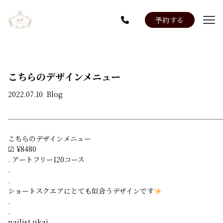
予約する
Menu
Staff
News
こちらのデザインメニュー
系列店：Salon EF 池袋店
2022.07.10
Blog
こちらのデザインメニュー
☑︎ ¥8480
. アートフリー120コース
.
.
ショートスクエアにとても似合うデザインです
.
.
nailist ukai