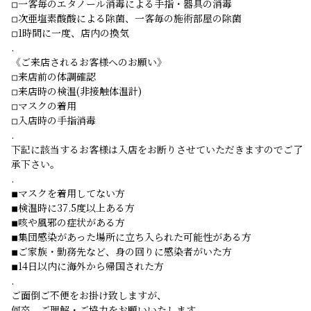
◽︎一客毎のエタノール消毒による手指・器具の消毒
◽︎次亜塩素酸酸による除菌、一客毎の施術部屋の除菌
◽︎1時間に一度、店内の換気
.
《ご来店されるお客様へのお願い》
◽︎来店前の体調確認
◽︎来店時の検温(非接触体温計)
◽︎マスクの着用
◽︎入店時の手指消毒
.
下記に該当するお客様は入店をお断りさせていただきますのでご了
承下さい。
.
◾︎マスクを着用してない方
◾︎検温時に37.5度以上ある方
◾︎咳や風邪の症状がある方
◾︎集団感染があった場所に立ち入られた可能性がある方
◾︎ご家族・勤務先など、身の回りに感染者がいた方
◾︎14日以内に海外から帰国された方
.
ご面倒ご不便をお掛け致しますが、
何卒、ご理解・ご協力をお願いいたします。