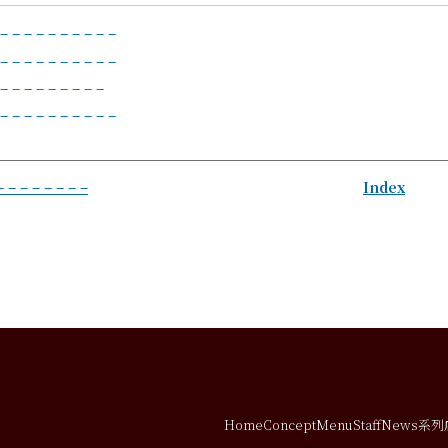
 – – – – – – – – – –
 – – – – – – – – – –
 – – – – – – – – –
 – – – – – – – – – –
– – – – – – – –
Index
Home
Concept
Menu
Staff
News
系列店