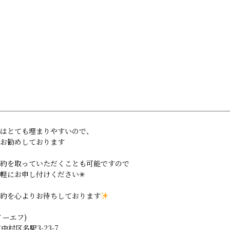
Concept
Menu
Staff
News
系列店：Salon EF 池袋店
はとても埋まりやすいので、
お勧めしております
約を取っていただくことも可能ですので
軽にお申し付けください✳︎
約を心よりお待ちしております
ンイーエフ)
村区名駅3-23-7